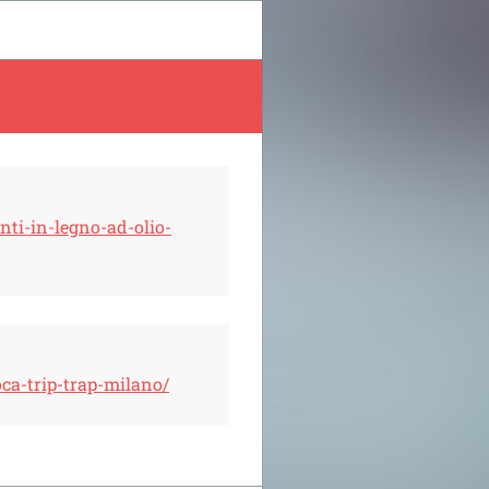
nti-in-legno-ad-olio-
oca-trip-trap-milano/