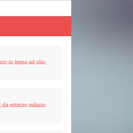
nti-in-legno-ad-olio-
t-da-esterno-milano-