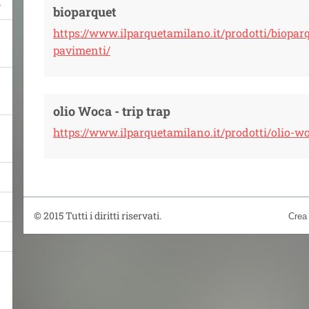
bioparquet
https://www.ilparquetamilano.it/prodotti/biopar
pavimenti/
olio Woca - trip trap
https://www.ilparquetamilano.it/prodotti/olio-w
© 2015 Tutti i diritti riservati.
Crea 