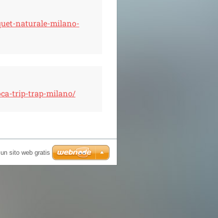
quet-naturale-milano-
oca-trip-trap-milano/
un sito web gratis